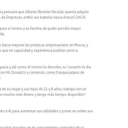
 pensaría que Alberto Reverter Nicolás querría adquirir
n de Empresas, enfiló sus baterías hacia ActionCOACH.
a sí mismo y su familia, de poder percibir mayor
da.
hacia mejorar las prácticas empresariales en Murcia, y
 que mi capacidad y experiencia podrían servir a
icia y, tal como él mismo lo describe, su “corazón le dio
o con Mc Donald´s y comenzó, como franquiciatario de
.
 su mujer y sus hijos de 11 y 8 años, trabaja con un
ano mucho más dinero y tengo más tiempo disponible”,
nto a él para aumentar sus utilidades y poner en orden sus
enciales basadas en el conocimiento completo de su