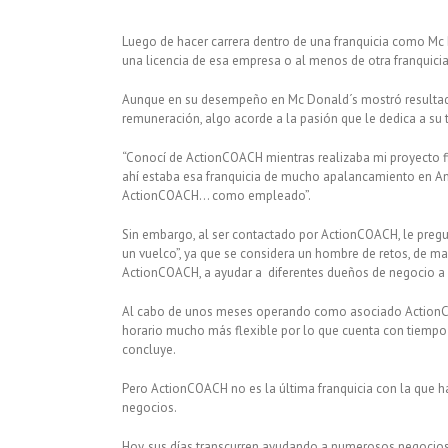
Luego de hacer carrera dentro de una franquicia como Mc 
una licencia de esa empresa o al menos de otra franquici
Aunque en su desempeño en Mc Donald´s mostró resultados
remuneración, algo acorde a la pasión que le dedica a su
“Conocí de ActionCOACH mientras realizaba mi proyecto fi
ahí estaba esa franquicia de mucho apalancamiento en Amé
ActionCOACH… como empleado”.
Sin embargo, al ser contactado por ActionCOACH, le pregun
un vuelco”, ya que se considera un hombre de retos, de ma
ActionCOACH, a ayudar a diferentes dueños de negocio a 
Al cabo de unos meses operando como asociado ActionCOACH
horario mucho más flexible por lo que cuenta con tiempo
concluye.
Pero ActionCOACH no es la última franquicia con la que ha
negocios.
Hoy, sus días transcurren ayudando a numerosos negocios