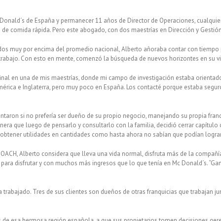
Donald´s de España y permanecer 11 años de Director de Operaciones, cualquiera
a de comida rápida. Pero este abogado, con dos maestrías en Dirección y Gestió
 muy por encima del promedio nacional, Alberto añoraba contar con tiempo par
 trabajo. Con esto en mente, comenzó la búsqueda de nuevos horizontes en su vi
nal en una de mis maestrías, donde mi campo de investigación estaba orientado 
rica e Inglaterra, pero muy poco en España. Los contacté porque estaba seguro
taron si no prefería ser dueño de su propio negocio, manejando su propia franqu
nera que luego de pensarlo y consultarlo con la familia, decidió cerrar capítul
obtener utilidades en cantidades como hasta ahora no sabían que podían lograr
, Alberto considera que lleva una vida normal, disfruta más de la compañía de
 para disfrutar y con muchos más ingresos que lo que tenía en Mc Donald´s. “G
 trabajado. Tres de sus clientes son dueños de otras franquicias que trabajan ju
 de esa hermosa región española, a que sus propietarios tomen decisiones ger